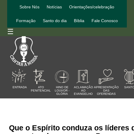
Sobre Nós
Notícias
Orientações/celebração
Formação
Santo do dia
Bíblia
Fale Conosco
☰
ENTRADA
ATO
HINO DE
ACLAMAÇÃO
APRESENTAÇÃO
SANT
PENITENCIAL
LOUVOR -
AO
DAS
GLÓRIA
EVANGELHO
OFERENDAS
Que o Espírito conduza os líderes 