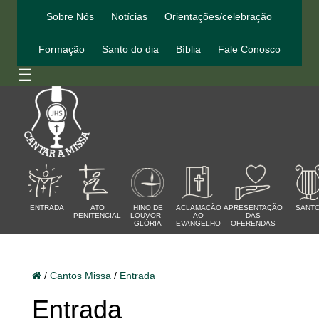
Sobre Nós
Notícias
Orientações/celebração
Formação
Santo do dia
Bíblia
Fale Conosco
☰
ENTRADA
ATO
HINO DE
ACLAMAÇÃO
APRESENTAÇÃO
SANT
PENITENCIAL
LOUVOR -
AO
DAS
GLÓRIA
EVANGELHO
OFERENDAS
/
Cantos Missa
/
Entrada
Entrada