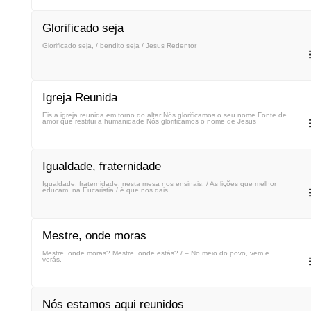
Glorificado seja
Glorificado seja, / bendito seja / Jesus Redentor
Igreja Reunida
Eis a igreja reunida em torno do altar Nós glorificamos o seu nome Fonte de
amor que restitui a humanidade Nós glorificamos o nome de Jesus
Igualdade, fraternidade
Igualdade, fraternidade, nesta mesa nos ensinais. / As lições que melhor
educam, na Eucaristia / é que nos dais.
Mestre, onde moras
Mestre, onde moras? Mestre, onde estás? / – No meio do povo, vem e
verás.
Nós estamos aqui reunidos