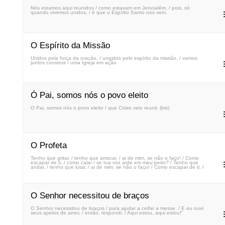
Nós estamos aqui reunidos / como estavam em Jerusalém, / pois, só
quando vivemos unidos, / é que o Espírito Santo nos vem.
O Espírito da Missão
Unidos pela força da oração, / ungidos pelo espírito da missão, / vamos
juntos construir / uma Igreja em ação
Ó Pai, somos nós o povo eleito
Ó Pai, somos nós o povo eleito / que Cristo veio reunir. (bis)
O Profeta
Tenho que gritar, / tenho que arriscar, / ai de mim, se não o faço! / Como
escapar de ti, / como calar / se tua voz arde em meu peito? / Tenho que
andar, / tenho que lutar, / ai de mim, se não o faço! / Como escapar de ti, /
como calar / se tua voz arde em meu peito?
O Senhor necessitou de braços
O Senhor necessitou de braços / para ajudar a ceifar a messe. / E eu ouvi
seus apelos de amor, / então, respondi: / Aqui estou, aqui estou!”