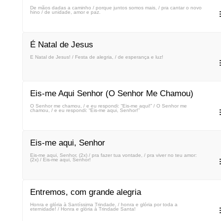
De mãos dadas a caminho / porque juntos somos mais, / pra cantar o novo
hino / de unidade, amor e paz.
É Natal de Jesus
É Natal de Jesus! / Festa de alegria, / de esperança e luz!
Eis-me Aqui Senhor (O Senhor Me Chamou)
O Senhor me chamou, / e eu respondi: “Eis-me aqui!” / O Senhor me
chamou, / e eu respondi: “Eis-me aqui, Senhor!”
Eis-me aqui, Senhor
Eis-me aqui, Senhor, (2x) / pra fazer tua vontade, / pra viver no teu amor:
(2x) / Eis-me aqui, Senhor!
Entremos, com grande alegria
Honra e glória à Santíssima Trindade, / honra e glória por toda a
eternidade! / Honra e glória à Trindade Santa!