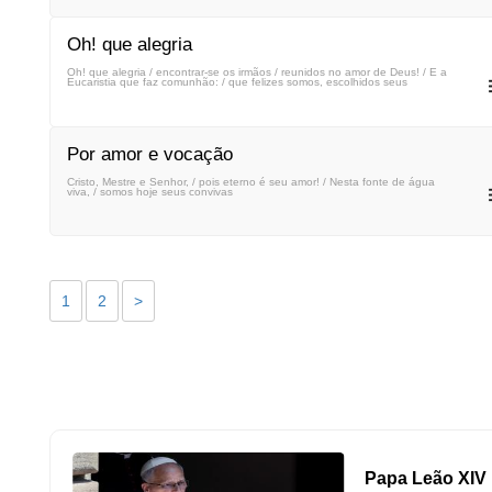
Oh! que alegria
Oh! que alegria / encontrar-se os irmãos / reunidos no amor de Deus! / É a
Eucaristia que faz comunhão: / que felizes somos, escolhidos seus
Por amor e vocação
Cristo, Mestre e Senhor, / pois eterno é seu amor! / Nesta fonte de água
viva, / somos hoje seus convivas
1
2
>
Papa Leão XIV