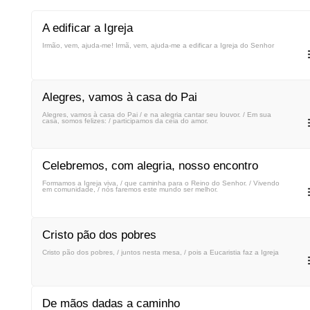
A edificar a Igreja
Irmão, vem, ajuda-me! Irmã, vem, ajuda-me a edificar a Igreja do Senhor
Alegres, vamos à casa do Pai
Alegres, vamos à casa do Pai / e na alegria cantar seu louvor. / Em sua
casa, somos felizes: / participamos da ceia do amor.
Celebremos, com alegria, nosso encontro
Formamos a Igreja viva, / que caminha para o Reino do Senhor. / Vivendo
em comunidade, / nós faremos este mundo ser melhor.
Cristo pão dos pobres
Cristo pão dos pobres, / juntos nesta mesa, / pois a Eucaristia faz a Igreja
De mãos dadas a caminho