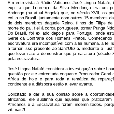
Em entrevista à Rádio Vaticano, José Lingna Nafafé, i
explica que Lourenço da Silva Mendonça era um pr
Andongo (na atual Angola) que, no século XVII, os p
exílio no Brasil, juntamente com outros 15 membros da 
de dois membros daquele Reino, filhos de Filipe de
morte do pai, fiel à coroa portuguesa, tornar Punga Nd
Do Brasil, foi exilado depois para Portugal, onde est
Geral da Confraria dos Homens Pretos. Conhecendo a
escravatura era incompatível com a lei humana, a lei na
a tornar isso presente ao Sant’Ufizio, mediante a ilu
que levam até a demonstrar que já na altura (século 
pela escravatura.
José Lingna Nafafé considera a investigação sobre Lo
questão por ele enfrentada enquanto Procurador Geral 
África de hoje e para toda a temática da reparaç
continente e a diáspora estão a levar avante.
Solicitado a dar a sua opinião sobre a oportunida
africanos, ele sublinha que aqueles que praticaram 
Africanos e a Escravatura foram indemnizados, porq
vítimas?!