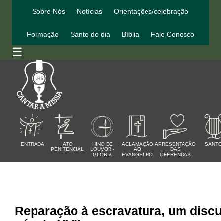
Sobre Nós
Notícias
Orientações/celebração
Formação
Santo do dia
Bíblia
Fale Conosco
☰
ENTRADA
ATO
HINO DE
ACLAMAÇÃO
APRESENTAÇÃO
SANT
PENITENCIAL
LOUVOR -
AO
DAS
GLÓRIA
EVANGELHO
OFERENDAS
Reparação à escravatura, um disc