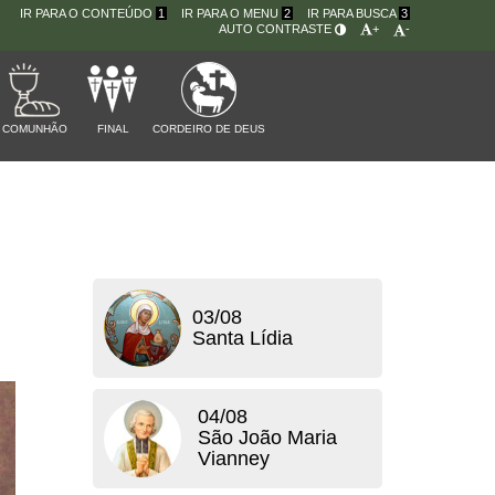
IR PARA O CONTEÚDO
1
IR PARA O MENU
2
IR PARA BUSCA
3
AUTO CONTRASTE
+
-
COMUNHÃO
FINAL
CORDEIRO DE DEUS
03/08
Santa Lídia
04/08
São João Maria
Vianney