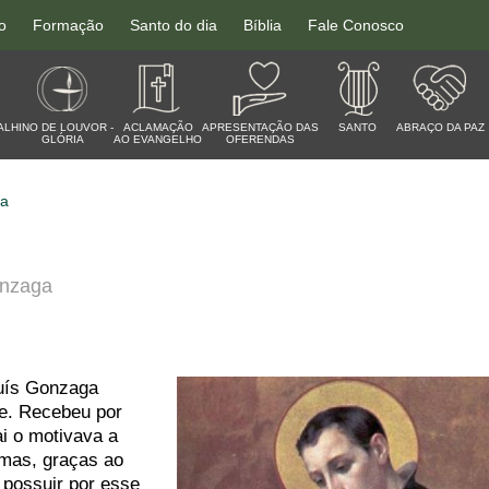
o
Formação
Santo do dia
Bíblia
Fale Conosco
AL
HINO DE LOUVOR -
ACLAMAÇÃO
APRESENTAÇÃO DAS
SANTO
ABRAÇO DA PAZ
GLÓRIA
AO EVANGELHO
OFERENDAS
ia
onzaga
Luís Gonzaga
ne. Recebeu por
ai o motivava a
 mas, graças ao
 possuir por esse