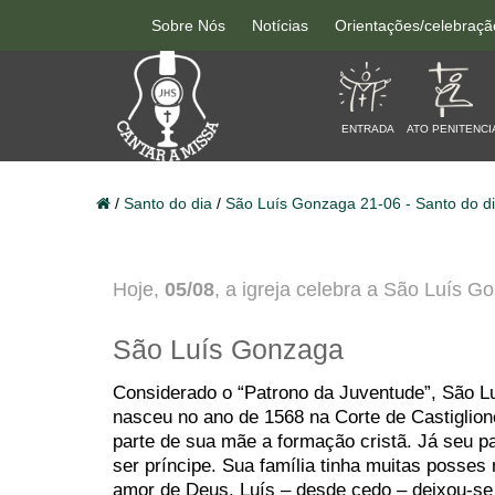
Sobre Nós
Notícias
Orientações/celebraçã
ENTRADA
ATO PENITENCI
/
Santo do dia
/
São Luís Gonzaga 21-06 - Santo do d
Hoje,
05/08
, a igreja celebra a São Luís G
São Luís Gonzaga
Considerado o “Patrono da Juventude”, São 
nasceu no ano de 1568 na Corte de Castiglio
parte de sua mãe a formação cristã. Já seu p
ser príncipe. Sua família tinha muitas posses
amor de Deus, Luís – desde cedo – deixou-se